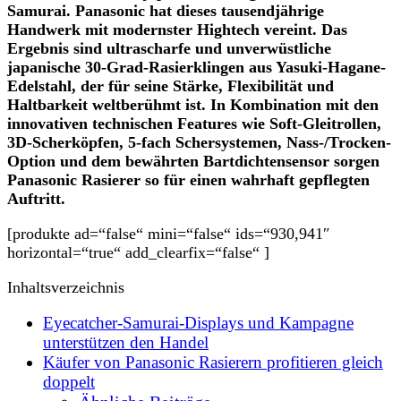
Samurai. Panasonic hat dieses tausendjährige
Handwerk mit modernster Hightech vereint. Das
Ergebnis sind ultrascharfe und unverwüstliche
japanische 30-Grad-Rasierklingen aus Yasuki-Hagane-
Edelstahl, der für seine Stärke, Flexibilität und
Haltbarkeit weltberühmt ist. In Kombination mit den
innovativen technischen Features wie Soft-Gleitrollen,
3D-Scherköpfen, 5-fach Schersystemen, Nass-/Trocken-
Option und dem bewährten Bartdichtensensor sorgen
Panasonic Rasierer so für einen wahrhaft gepflegten
Auftritt.
[produkte ad=“false“ mini=“false“ ids=“930,941″
horizontal=“true“ add_clearfix=“false“ ]
Inhaltsverzeichnis
Eyecatcher-Samurai-Displays und Kampagne
unterstützen den Handel
Käufer von Panasonic Rasierern profitieren gleich
doppelt