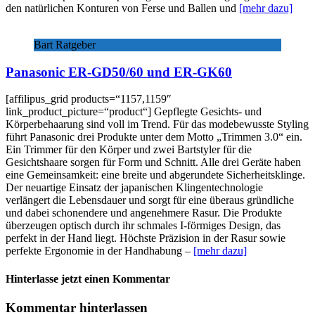
den natürlichen Konturen von Ferse und Ballen und
[mehr dazu]
Bart Ratgeber
Panasonic ER-GD50/60 und ER-GK60
[affilipus_grid products=“1157,1159″
link_product_picture=“product“] Gepflegte Gesichts- und
Körperbehaarung sind voll im Trend. Für das modebewusste Styling
führt Panasonic drei Produkte unter dem Motto „Trimmen 3.0“ ein.
Ein Trimmer für den Körper und zwei Bartstyler für die
Gesichtshaare sorgen für Form und Schnitt. Alle drei Geräte haben
eine Gemeinsamkeit: eine breite und abgerundete Sicherheitsklinge.
Der neuartige Einsatz der japanischen Klingentechnologie
verlängert die Lebensdauer und sorgt für eine überaus gründliche
und dabei schonendere und angenehmere Rasur. Die Produkte
überzeugen optisch durch ihr schmales I-förmiges Design, das
perfekt in der Hand liegt. Höchste Präzision in der Rasur sowie
perfekte Ergonomie in der Handhabung –
[mehr dazu]
Hinterlasse jetzt einen Kommentar
Kommentar hinterlassen