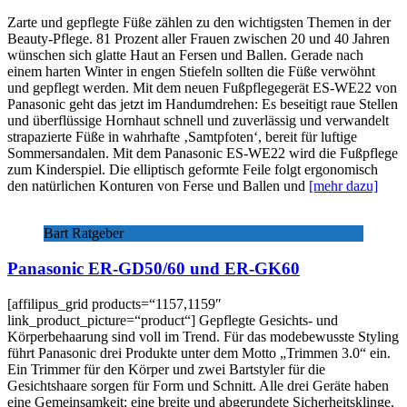
Zarte und gepflegte Füße zählen zu den wichtigsten Themen in der
Beauty-Pflege. 81 Prozent aller Frauen zwischen 20 und 40 Jahren
wünschen sich glatte Haut an Fersen und Ballen. Gerade nach
einem harten Winter in engen Stiefeln sollten die Füße verwöhnt
und gepflegt werden. Mit dem neuen Fußpflegegerät ES-WE22 von
Panasonic geht das jetzt im Handumdrehen: Es beseitigt raue Stellen
und überflüssige Hornhaut schnell und zuverlässig und verwandelt
strapazierte Füße in wahrhafte ‚Samtpfoten‘, bereit für luftige
Sommersandalen. Mit dem Panasonic ES-WE22 wird die Fußpflege
zum Kinderspiel. Die elliptisch geformte Feile folgt ergonomisch
den natürlichen Konturen von Ferse und Ballen und
[mehr dazu]
Bart Ratgeber
Panasonic ER-GD50/60 und ER-GK60
[affilipus_grid products=“1157,1159″
link_product_picture=“product“] Gepflegte Gesichts- und
Körperbehaarung sind voll im Trend. Für das modebewusste Styling
führt Panasonic drei Produkte unter dem Motto „Trimmen 3.0“ ein.
Ein Trimmer für den Körper und zwei Bartstyler für die
Gesichtshaare sorgen für Form und Schnitt. Alle drei Geräte haben
eine Gemeinsamkeit: eine breite und abgerundete Sicherheitsklinge.