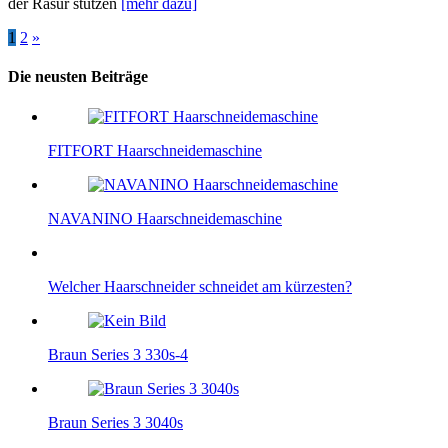
der Rasur stutzen
[mehr dazu]
Beitragsnavigation
1
2
»
Die neusten Beiträge
FITFORT Haarschneidemaschine
NAVANINO Haarschneidemaschine
Welcher Haarschneider schneidet am kürzesten?
Braun Series 3 330s-4
Braun Series 3 3040s