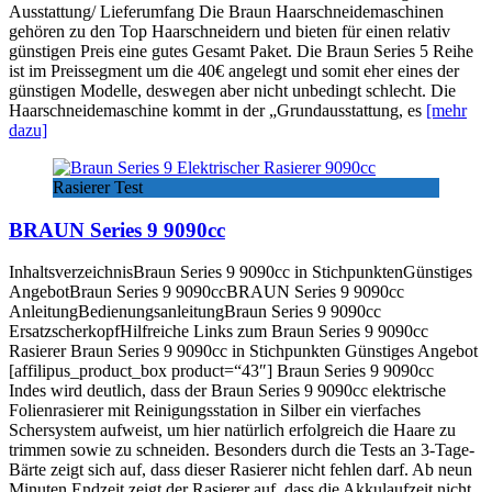
Ausstattung/ Lieferumfang Die Braun Haarschneidemaschinen
gehören zu den Top Haarschneidern und bieten für einen relativ
günstigen Preis eine gutes Gesamt Paket. Die Braun Series 5 Reihe
ist im Preissegment um die 40€ angelegt und somit eher eines der
günstigen Modelle, deswegen aber nicht unbedingt schlecht. Die
Haarschneidemaschine kommt in der „Grundausstattung, es
[mehr
dazu]
Rasierer Test
BRAUN Series 9 9090cc
InhaltsverzeichnisBraun Series 9 9090cc in StichpunktenGünstiges
AngebotBraun Series 9 9090ccBRAUN Series 9 9090cc
AnleitungBedienungsanleitungBraun Series 9 9090cc
ErsatzscherkopfHilfreiche Links zum Braun Series 9 9090cc
Rasierer Braun Series 9 9090cc in Stichpunkten Günstiges Angebot
[affilipus_product_box product=“43″] Braun Series 9 9090cc
Indes wird deutlich, dass der Braun Series 9 9090cc elektrische
Folienrasierer mit Reinigungsstation in Silber ein vierfaches
Schersystem aufweist, um hier natürlich erfolgreich die Haare zu
trimmen sowie zu schneiden. Besonders durch die Tests an 3-Tage-
Bärte zeigt sich auf, dass dieser Rasierer nicht fehlen darf. Ab neun
Minuten Endzeit zeigt der Rasierer auf, dass die Akkulaufzeit nicht