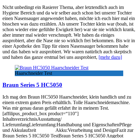
Nicht unbedingt ein Rasierer Thema, aber letztendlich auch im
Hygiene Bereich und da wir selber auch schon bei unserer Tochter
einen Nasensauger angewendet haben, möchte ich euch hier mal ein
bisschen was dazu erzählen. Als unsere Tochter klein war (boah, ist
schon wieder eine gefühlte Ewigkeit her) war sie nie wirklich krank,
aber immer mal wieder verschnupft. Wir haben da einiges
ausprobiert, aber die Nase nie so wirklich frei bekommen. Bis wir in
einer Apotheke den Tipp für einen Nasensauger bekommen habe
und das haben wir ausprobiert. Wir waren natürlich auch skeptisch
und haben das ganze erstmal bei uns ausprobiert,
[mehr dazu]
Haarschneider Test
Braun Series 5 HC5050
Ich mag den Braun HC5050 Haarschneider, klein handlich und zu
einem extrem guten Preis erhältlich. Tolle Haarschneidemaschine.
Was mir genau daran gefällt erfahrt ihr in meinem Test.
[affilipus_product_box product=“110″]
InhaltsverzeichnisAusstattung/
LieferumfangLieferumfang:Handhabung und EigenschaftenPflege
und Akkulaufzeit Akku:Verarbeitung und DesignFazit zur
Braun Series 5 HC5050 TestBraun Series 5 HC5050 Angebot