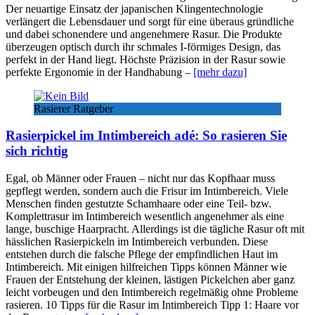
Der neuartige Einsatz der japanischen Klingentechnologie
verlängert die Lebensdauer und sorgt für eine überaus gründliche
und dabei schonendere und angenehmere Rasur. Die Produkte
überzeugen optisch durch ihr schmales I-förmiges Design, das
perfekt in der Hand liegt. Höchste Präzision in der Rasur sowie
perfekte Ergonomie in der Handhabung –
[mehr dazu]
Rasierer Ratgeber
Rasierpickel im Intimbereich adé: So rasieren Sie
sich richtig
Egal, ob Männer oder Frauen – nicht nur das Kopfhaar muss
gepflegt werden, sondern auch die Frisur im Intimbereich. Viele
Menschen finden gestutzte Schamhaare oder eine Teil- bzw.
Komplettrasur im Intimbereich wesentlich angenehmer als eine
lange, buschige Haarpracht. Allerdings ist die tägliche Rasur oft mit
hässlichen Rasierpickeln im Intimbereich verbunden. Diese
entstehen durch die falsche Pflege der empfindlichen Haut im
Intimbereich. Mit einigen hilfreichen Tipps können Männer wie
Frauen der Entstehung der kleinen, lästigen Pickelchen aber ganz
leicht vorbeugen und den Intimbereich regelmäßig ohne Probleme
rasieren. 10 Tipps für die Rasur im Intimbereich Tipp 1: Haare vor