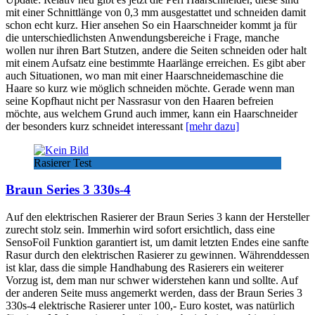
mit einer Schnittlänge von 0,3 mm ausgestattet und schneiden damit
schon echt kurz. Hier ansehen So ein Haarschneider kommt ja für
die unterschiedlichsten Anwendungsbereiche i Frage, manche
wollen nur ihren Bart Stutzen, andere die Seiten schneiden oder halt
mit einem Aufsatz eine bestimmte Haarlänge erreichen. Es gibt aber
auch Situationen, wo man mit einer Haarschneidemaschine die
Haare so kurz wie möglich schneiden möchte. Gerade wenn man
seine Kopfhaut nicht per Nassrasur von den Haaren befreien
möchte, aus welchem Grund auch immer, kann ein Haarschneider
der besonders kurz schneidet interessant
[mehr dazu]
Rasierer Test
Braun Series 3 330s-4
Auf den elektrischen Rasierer der Braun Series 3 kann der Hersteller
zurecht stolz sein. Immerhin wird sofort ersichtlich, dass eine
SensoFoil Funktion garantiert ist, um damit letzten Endes eine sanfte
Rasur durch den elektrischen Rasierer zu gewinnen. Währenddessen
ist klar, dass die simple Handhabung des Rasierers ein weiterer
Vorzug ist, dem man nur schwer widerstehen kann und sollte. Auf
der anderen Seite muss angemerkt werden, dass der Braun Series 3
330s-4 elektrische Rasierer unter 100,- Euro kostet, was natürlich