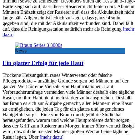
trimmen sowie zu schneiden. Besonders durch die Tests an 3-Tage-
Bärte zeigt sich auf, dass dieser Rasierer nicht fehlen darf. Ab neun
Minuten Endzeit zeigt der Rasierer auf, dass die Akkulaufzeit nicht
lange hält. Allgemein ist jedoch zu sagen, dass ganze 45min
gegeben sind, die mit der Akkulaufzeit verbunden sind. Dabei fällt
auf, dass die Reinigungsstation natürlich mehr als Reinigung
[mehr
dazu]
News
Ein glatter Erfolg für jede Haut
Trockene Heizungsluft, raues Winterwetter oder falsche
Pflegeprodukte – unzählige Gründe sorgen bei Männern auf der
ganzen Welt für eine Vielzahl von Hautirritationen. Laut
Verbraucherumfrage vermeiden viele Männer deshalb eine tägliche
Rasur, um ihre Haut nicht noch stärker zu beanspruchen. Deshalb
hat Braun es sich zur Aufgabe gemacht, allen Männern eine Rasur
zu ermöglichen, die jeden Tag für ein glattes und angenehmes
Hautgefühl sorgt. Eine von Braun durchgeführte Studie hat
herausgefunden, warum und welche Hautprobleme dafür sorgen,
dass der Griff zum Rasierer am Morgen immer öfter vernachlässigt
wird, obwohl die meisten Männer großen Wert auf eine tägliche
Rasur legen. Über
[mehr dazu]